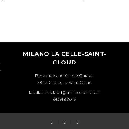
MILANO LA CELLE-SAINT-
CLOUD
t
x
17 Avenue andré rené Guibert
78 170 La Celle-Saint-Cloud
lacellesaintcloud@milano-coiffure.fr
0139180016