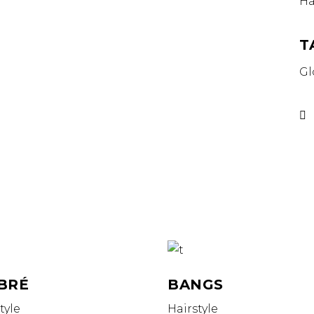
Ha
T
Gl
BRÉ
BANGS
tyle
Hairstyle