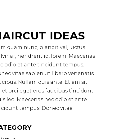
HAIRCUT IDEAS
m quam nunc, blandit vel, luctus
lvinar, hendrerit id, lorem. Maecenas
c odio et ante tincidunt tempus.
nec vitae sapien ut libero venenatis
ucibus. Nullam quis ante. Etiam sit
et orci eget eros faucibus tincidunt.
is leo. Maecenas nec odio et ante
ncidunt tempus. Donec vitae.
ATEGORY