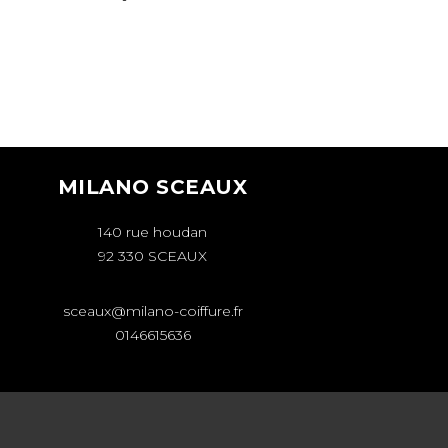
MILANO SCEAUX
140 rue houdan
92 330 SCEAUX
sceaux@milano-coiffure.fr
0146615636