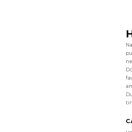
Na
pu
ne
Do
fa
am
Du
ti
C