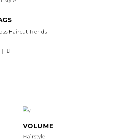
irstyle
AGS
oss
Haircut
Trends
VOLUME
Hairstyle